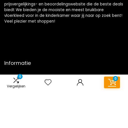
prijsvergelijkings- en beoordelingswebsite die de beste deals
biedt We bieden je de mooiste en meest bruikbare
vloerkleed voor in de kinderkamer waar jij naar op zoek bent!
Veel plezier met shoppen!
Informatie
Contact
0
0
Klantenservice
Vergelijken
Over ons
Onze webshops
Overzicht
Vacature
Blogs