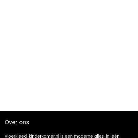
Over ons
Vloerkleed-kinderkamer.nl is een moderne alles-in-één