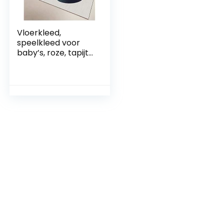
Vloerkleed,
speelkleed voor
baby’s, roze, tapijt
met pool, voor
thuis, bedrukt, roze
en grijs, 120 x 180
cm