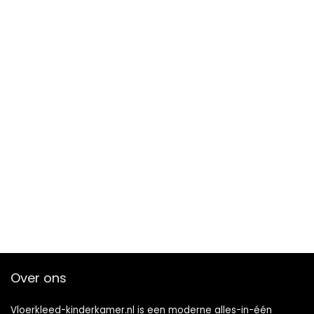
Over ons
Vloerkleed-kinderkamer.nl is een moderne alles-in-één