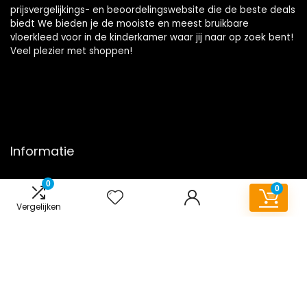
prijsvergelijkings- en beoordelingswebsite die de beste deals
biedt We bieden je de mooiste en meest bruikbare
vloerkleed voor in de kinderkamer waar jij naar op zoek bent!
Veel plezier met shoppen!
Informatie
Contact
0
0
Klantenservice
Vergelijken
Over ons
Onze webshops
Overzicht
Vacature
Blogs