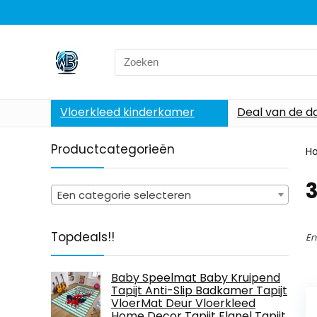
Search
for:
Vloerkleed kinderkamer
Deal van de d
Productcategorieën
H
Een categorie selecteren
Topdeals!!
En
Baby Speelmat Baby Kruipend
Tapijt Anti-Slip Badkamer Tapijt
VloerMat Deur Vloerkleed
Home Decor Tapijt Flanel Tapijt