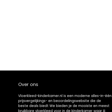
Over ons
Vloerkleed-kinderkamer.nl is een moderne alles-in-één
prijsvergelijkings- en beoordelingswebsite die de
beste deals biedt We bieden je de mooiste en meest
bruikbare vloerkleed voor in de kinderkamer waar jij