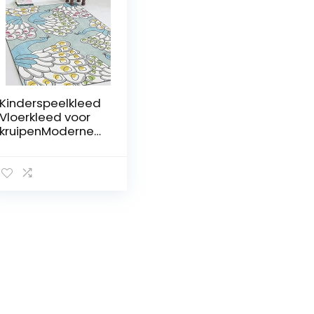
Kinderspeelkleed
Vloerkleed voor
kruipenModerne
schattige
cartoon verse
pauw
lichtblauwSpeelk
amer Tapijt voor
kinderen en
baby’s160 x 280
cm