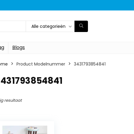
Alle categorieën
ag
Blogs
ome
Product Modelnummer
‎3431793854841
‎3431793854841
ig resultaat