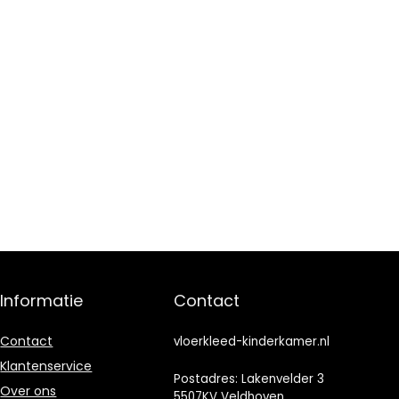
Informatie
Contact
Contact
vloerkleed-kinderkamer.nl
Klantenservice
Postadres: Lakenvelder 3
Over ons
5507KV Veldhoven