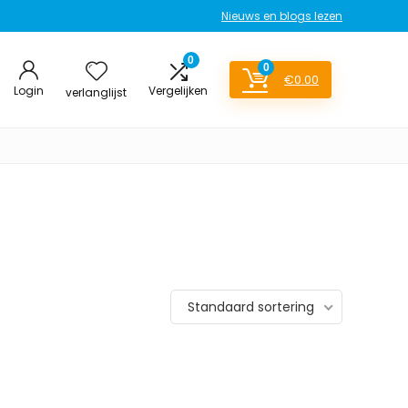
Nieuws en blogs lezen
0
0
€
0.00
Login
Vergelijken
verlanglijst
Standaard sortering