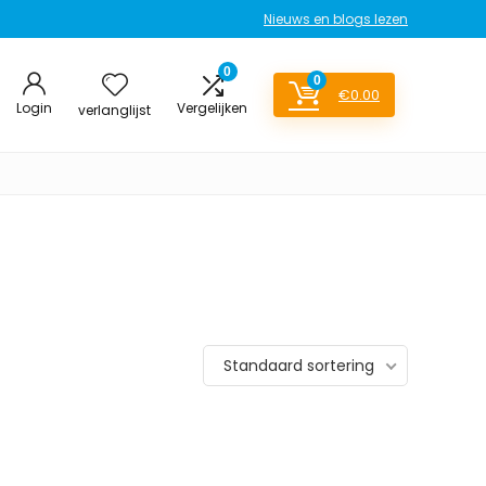
Nieuws en blogs lezen
0
0
€
0.00
Login
Vergelijken
verlanglijst
Standaard sortering