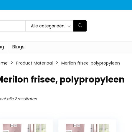
Alle categorieën
ag
Blogs
ome
Product Materiaal
‎Merilon frisee, polypropyleen
Merilon frisee, polypropyleen
ont alle 2 resultaten