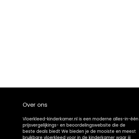
Over ons
Vloerkleed-kinderkamer.nl is een moderne alles-in-één
prijsvergelijkings- en beoordelingswebsite die de
beste deals biedt We bieden je de mooiste en meest
bruikbare vloerkleed voor in de kinderkamer waar jij