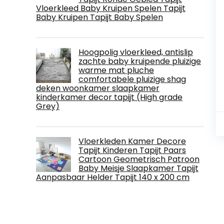
Vloerkleed Baby Kruipen Spelen Tapijt
Baby Kruipen Tapijt Baby Spelen
Hoogpolig vloerkleed, antislip
zachte baby kruipende pluizige
warme mat pluche
comfortabele pluizige shag
deken woonkamer slaapkamer
kinderkamer decor tapijt (High grade
Grey)
Vloerkleden Kamer Decore
Tapijt Kinderen Tapijt Paars
Cartoon Geometrisch Patroon
Baby Meisje Slaapkamer Tapijt
Aanpasbaar Helder Tapijt 140 x 200 cm