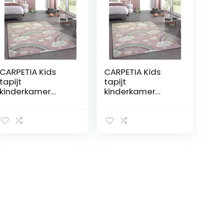
CARPETIA Kids
CARPETIA Kids
tapijt
tapijt
kinderkamer
kinderkamer
tapijt baby tapijt
tapijt baby tapijt
regenboog en
regenboog en
wolken roze
wolken roze
afmeting 120 cm
afmeting 160 cm
rond
rond