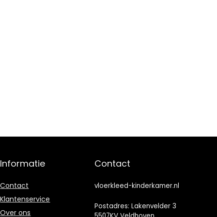
Informatie
Contact
Contact
vloerkleed-kinderkamer.nl
Klantenservice
Postadres: Lakenvelder 3
Over ons
5507KV Veldhoven