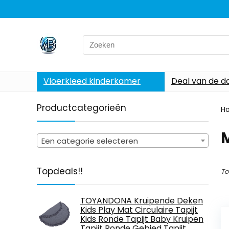
Search
for:
Vloerkleed kinderkamer
Deal van de d
Productcategorieën
H
‎
Een categorie selecteren
Topdeals!!
To
TOYANDONA Kruipende Deken
Kids Play Mat Circulaire Tapijt
Kids Ronde Tapijt Baby Kruipen
Tapijt Ronde Gebied Tapijt