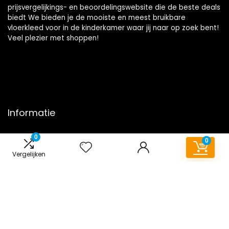
prijsvergelijkings- en beoordelingswebsite die de beste deals
biedt We bieden je de mooiste en meest bruikbare
vloerkleed voor in de kinderkamer waar jij naar op zoek bent!
Veel plezier met shoppen!
Informatie
Contact
0
0
Klantenservice
Vergelijken
Over ons
Onze webshops
Overzicht
Vacature
Blogs