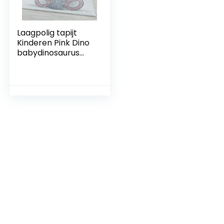
Laagpolig tapijt
Kinderen Pink Dino
babydinosaurus
ontwerp kinderen
tapijt zacht,
kleur:Roze,
maat:80×150 cm