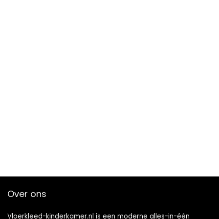
Over ons
Vloerkleed-kinderkamer.nl is een moderne alles-in-één