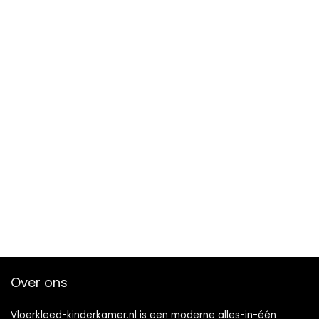
Over ons
Vloerkleed-kinderkamer.nl is een moderne alles-in-één