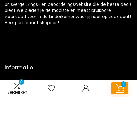
prijsvergelijkings- en beoordelingswebsite die de beste deals
biedt We bieden je de mooiste en meest bruikbare
vloerkleed voor in de kinderkamer waar jij naar op zoek bent!
Veel plezier met shoppen!
Informatie
Contact
0
0
Klantenservice
Vergelijken
Over ons
Onze webshops
Overzicht
Vacature
Blogs