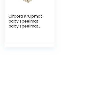
Cirdora Kruipmat
baby speelmat
baby speelmat
baby mat veilig
waterdicht
opvouwbare
kinderen kruipmat
170 x 99 x 10 cm