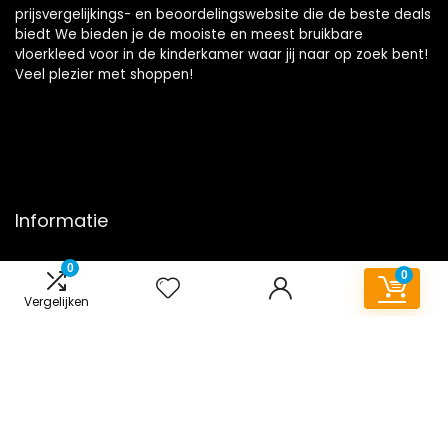
prijsvergelijkings- en beoordelingswebsite die de beste deals
biedt We bieden je de mooiste en meest bruikbare
vloerkleed voor in de kinderkamer waar jij naar op zoek bent!
Veel plezier met shoppen!
Informatie
Contact
0
0
Klantenservice
Vergelijken
Over ons
Onze webshops
Overzicht
Vacature
Blogs