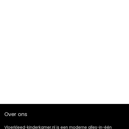
Over ons
Vloerkleed-kinderkamer.nl is een moderne alles-in-één