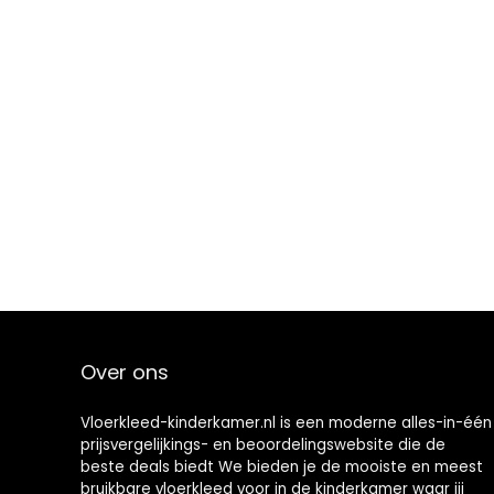
Over ons
Vloerkleed-kinderkamer.nl is een moderne alles-in-één
prijsvergelijkings- en beoordelingswebsite die de
beste deals biedt We bieden je de mooiste en meest
bruikbare vloerkleed voor in de kinderkamer waar jij