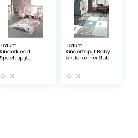
Traum
Traum
Kinderkleed
Kindertapijt Baby
Speeltapijt
kinderkamer Baby
Kinderkamer
tapijt Star Moon in
Babykleed Bunny
blauw turquoise
in Roze Wit Grijs
grijs crème maat
maat 120 cm
120 cm Rund
Rund