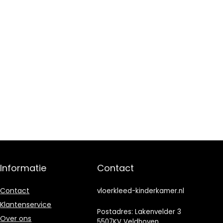
Informatie
Contact
Contact
vloerkleed-kinderkamer.nl
Klantenservice
Postadres: Lakenvelder 3
Over ons
5507KV Veldhoven