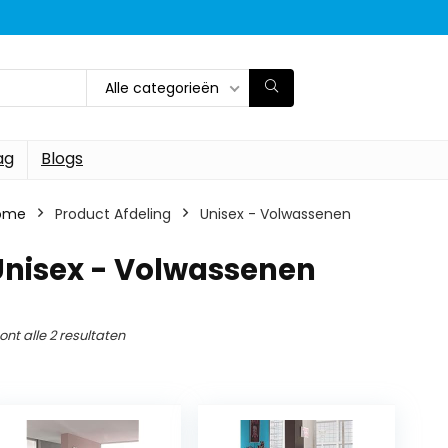
Alle categorieën
ag
Blogs
ome
Product Afdeling
‎Unisex - Volwassenen
Unisex - Volwassenen
ont alle 2 resultaten