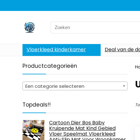
Search
for:
Vloerkleed kinderkamer
Deal van de d
Productcategorieën
H
‎
Een categorie selecteren
Topdeals!!
To
Cartoon Dier Bos Baby
Kruipende Mat Kind Gebied
Vloer Speelmat Vloerkleed
Anti-Slip Mat Voor Woonkamer