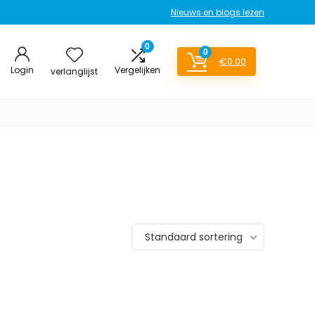
Nieuws en blogs lezen
0
0
€
0.00
Login
Vergelijken
verlanglijst
Standaard sortering