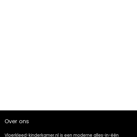
Over ons
Vloerkleed-kinderkamer.nl is een moderne alles-in-één