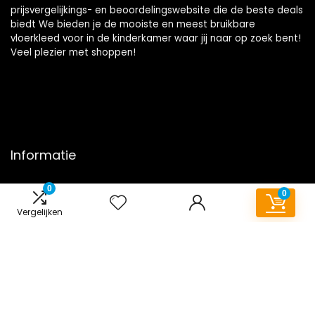
prijsvergelijkings- en beoordelingswebsite die de beste deals
biedt We bieden je de mooiste en meest bruikbare
vloerkleed voor in de kinderkamer waar jij naar op zoek bent!
Veel plezier met shoppen!
Informatie
Contact
0
0
Klantenservice
Vergelijken
Over ons
Onze webshops
Overzicht
Vacature
Blogs