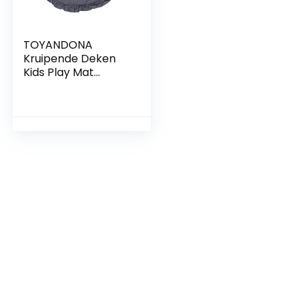
TOYANDONA
Kruipende Deken
Kids Play Mat
Circulaire Tapijt
Kids Ronde Tapijt
Baby Kruipen Tapijt
Ronde Gebied
Tapijt Vloerkleed
Baby Kruipen
Spelen Tapijt Baby
Kruipen Tapijt Baby
Spelen