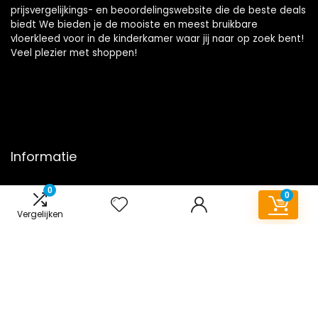
prijsvergelijkings- en beoordelingswebsite die de beste deals
biedt We bieden je de mooiste en meest bruikbare
vloerkleed voor in de kinderkamer waar jij naar op zoek bent!
Veel plezier met shoppen!
Informatie
Contact
0
0
Klantenservice
Vergelijken
Over ons
Onze webshops
Overzicht
Vacature
Blogs