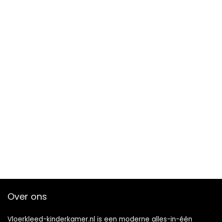
Over ons
Vloerkleed-kinderkamer.nl is een moderne alles-in-één