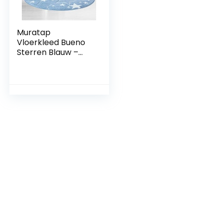
Muratap
Vloerkleed Bueno
Sterren Blauw –
Kinderkamer
Speelkamer
Jongen, Meisje
Kindertapijt 3D
Laagpolig Tapijt
OEKO-TEX
Gecertificeerd –
Maat: 160 cm –
Rond