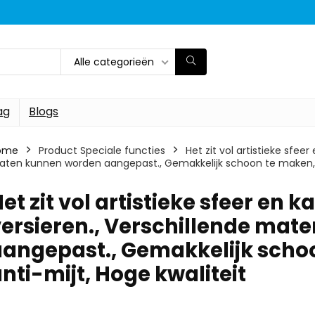
Alle categorieën
ag
Blogs
ome
Product Speciale functies
‎Het zit vol artistieke sfe
ten kunnen worden aangepast., Gemakkelijk schoon te maken, Vei
Het zit vol artistieke sfeer en
versieren., Verschillende ma
angepast., Gemakkelijk schoo
nti-mijt, Hoge kwaliteit