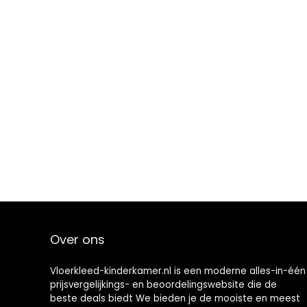
Over ons
Vloerkleed-kinderkamer.nl is een moderne alles-in-één
prijsvergelijkings- en beoordelingswebsite die de
beste deals biedt We bieden je de mooiste en meest