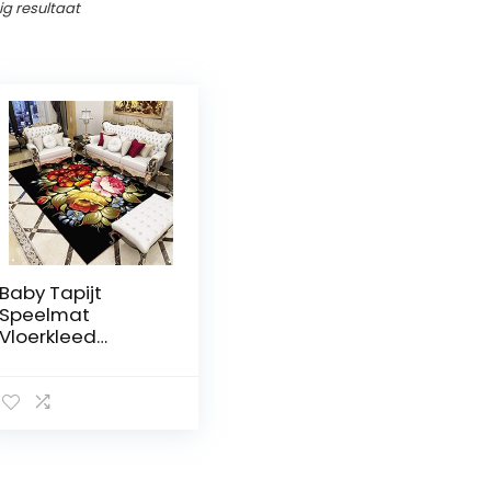
ig resultaat
Baby Tapijt
Speelmat
Vloerkleed
Patroon Tapijt
Rood
Bloemenprint Rug
Woonkamer
Tapijt
Vlekbestendig
Vervagen