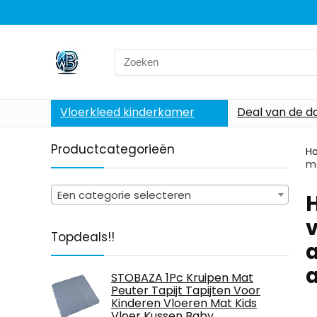
Search
for:
Vloerkleed kinderkamer
Deal van de d
Productcategorieën
H
ma
Een categorie selecteren
‎
Topdeals!!
a
a
STOBAZA 1Pc Kruipen Mat
Peuter Tapijt Tapijten Voor
Kinderen Vloeren Mat Kids
Vloer Kussen Baby