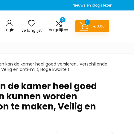
Nieuws en blogs lezen
0
0
€
0.00
Login
Vergelijken
verlanglijst
er en kan de kamer heel goed versieren., Verschillende
lig en anti-mijt, Hoge kwaliteit
 kan de kamer heel goed
ten kunnen worden
n te maken, Veilig en