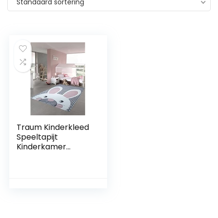
Standaard sortering
Traum Kinderkleed
Speeltapijt
Kinderkamer
Babykleed Bunny in
Roze Wit Grijs maat
200 x 290 cm