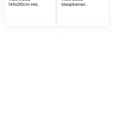
140x210cm Hal
Slaapkamer
Runners Kerst
160x220cm Baby
woondecoratie
Tapijt Modern
tapijt super zachte
Design Grijs
antislip
Rechthoekig
kinderkamer
Geometrisch
accessoires Tapijt
Patroon
Slaapkamer
Vuilbestendigheid
Slijtage Weerstand
En Antislip Gebied
Tapijten