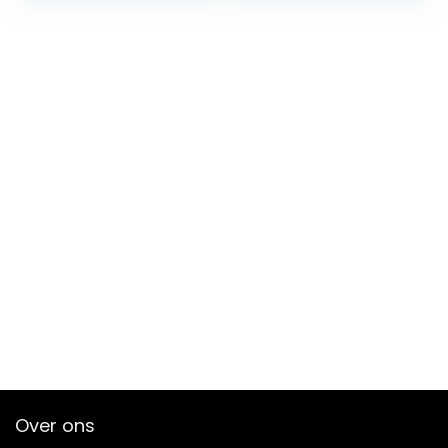
jongens meisjes
slaapkamer, Roze
baby baby peuter
kwekerij mat voor
baby
Over ons