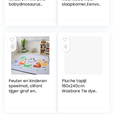
babydinosaurus
slaapkamer,Eenvou
ontwerp kinderen
dig tie-dye tapijt,
tapijt zacht,
wasbaar schattig
kleur:Roze,
tapijt-
maat:80×150 cm
roze_140x200CM,Pl
uizige vloerkleed
pluche tapijt decor
deken
Peuter en kinderen
Pluche tapijt
speelmat, olifant
180x240cm
tijger giraf en
Wasbare Tie dye
andere
Hoogpolige
dierenprints Tapijt
Vloerkleden voor
vloerkleed, zachte
kinderen baby
speelkleden voor
woonkamer