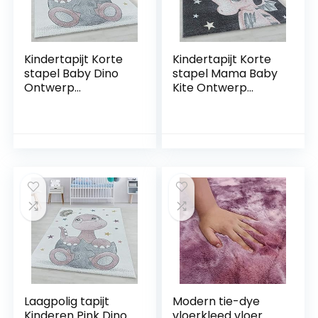
Kindertapijt Korte
Kindertapijt Korte
stapel Baby Dino
stapel Mama Baby
Ontwerp
Kite Ontwerp
Kinderkamer
Kinderkamer
Babykamer
Babykamer
Speelkamer 8 mm
Speelkamer 8 mm
poolhoogte Zacht
poolhoogte Zacht
Rechthoekig Rond
Rechthoekig Rond
Lopers Roze,
Lopers Blauw,
kleur:Roze,
kleur:Roze,
Groote:160×230 cm
Groote:160×230 cm
Laagpolig tapijt
Modern tie-dye
Kinderen Pink Dino
vloerkleed vloer