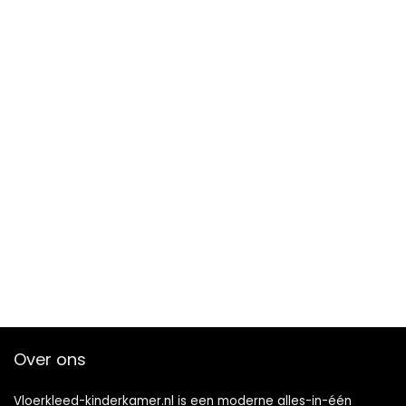
Over ons
Vloerkleed-kinderkamer.nl is een moderne alles-in-één