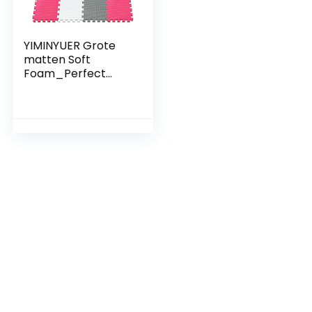
YIMINYUER Grote
matten Soft
Foam_Perfect
voor
vloerbescherming,
ideaal voor
kinderen
Kinderspeelruimte
Oefening, yoga,
gymnastiek Wit
Rood Grijs
R01R09R12G301018