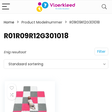
Home
Product Modelnummer
‎R01R09R12G301018
‎R01R09R12G301018
Filter
Enig resultaat
Standaard sortering