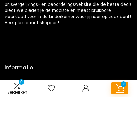
prijsvergelijkings- en beoordelingswebsite die de beste deals
biedt We bieden je de mooiste en meest bruikbare
vloerkleed voor in de kinderkamer waar jij naar op zoek bent!
Veel plezier met shoppen!
Informatie
Contact
0
0
Klantenservice
Vergelijken
Over ons
Onze webshops
Overzicht
Vacature
Blogs