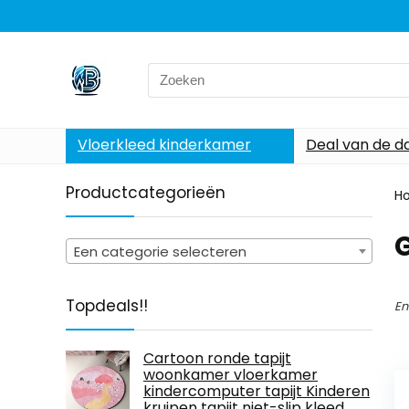
Search
for:
Vloerkleed kinderkamer
Deal van de d
Productcategorieën
H
Een categorie selecteren
Topdeals!!
En
Cartoon ronde tapijt
woonkamer vloerkamer
kindercomputer tapijt Kinderen
kruipen tapijt niet-slip kleed