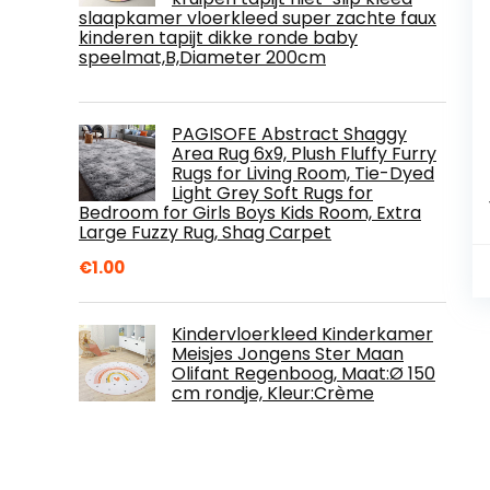
slaapkamer vloerkleed super zachte faux
kinderen tapijt dikke ronde baby
speelmat,B,Diameter 200cm
PAGISOFE Abstract Shaggy
Area Rug 6x9, Plush Fluffy Furry
Rugs for Living Room, Tie-Dyed
Light Grey Soft Rugs for
Bedroom for Girls Boys Kids Room, Extra
Large Fuzzy Rug, Shag Carpet
€
1.00
Kindervloerkleed Kinderkamer
Meisjes Jongens Ster Maan
Olifant Regenboog, Maat:Ø 150
cm rondje, Kleur:Crème