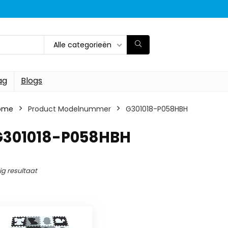
Alle categorieën
ag
Blogs
ome
Product Modelnummer
‎G301018-P058HBH
‎G301018-P058HBH
ig resultaat