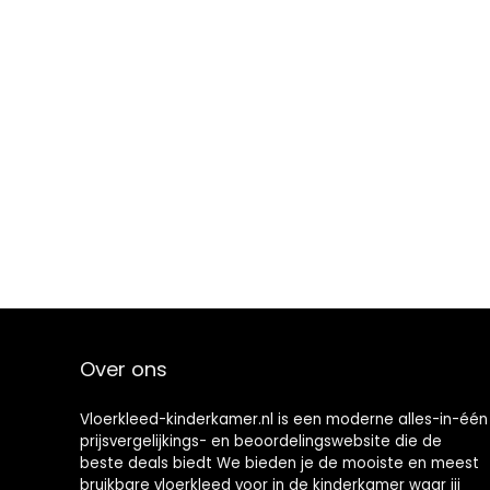
Over ons
Vloerkleed-kinderkamer.nl is een moderne alles-in-één
prijsvergelijkings- en beoordelingswebsite die de
beste deals biedt We bieden je de mooiste en meest
bruikbare vloerkleed voor in de kinderkamer waar jij