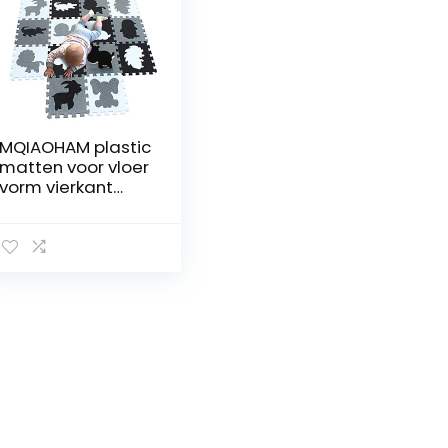
MQIAOHAM plastic
matten voor vloer
vorm vierkant
spelen gym
speelgoed puzzel
board schuim
tegels kussens
zachte in elkaar
grijpende
oefenmatten
garage vloeren
Weiß Schwarz
Grau G301018-
P058HBH