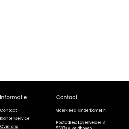
Informatie
Contact
Contact
vloerkleed-kinderkamer.nl
Klantenservice
Postadres: Lakenvelder 3
Over ons
5507KV Veldhoven