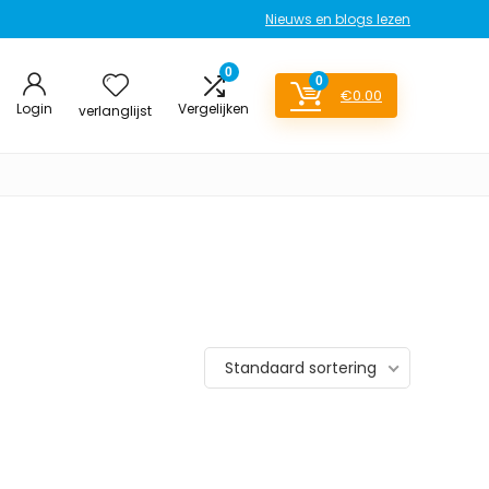
Nieuws en blogs lezen
0
0
€
0.00
Login
Vergelijken
verlanglijst
Standaard sortering