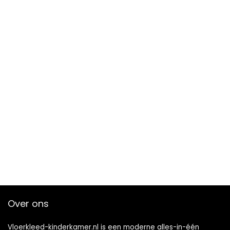
Over ons
Vloerkleed-kinderkamer.nl is een moderne alles-in-één