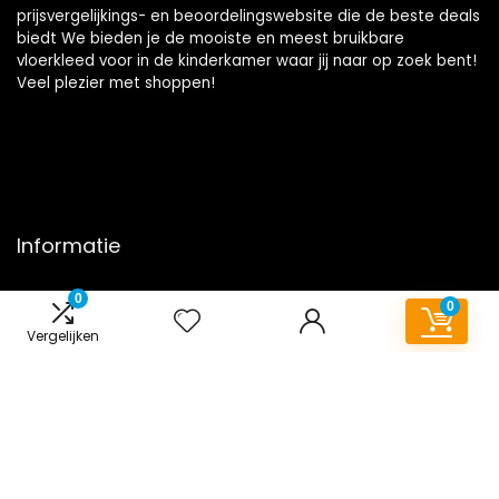
prijsvergelijkings- en beoordelingswebsite die de beste deals
biedt We bieden je de mooiste en meest bruikbare
vloerkleed voor in de kinderkamer waar jij naar op zoek bent!
Veel plezier met shoppen!
Informatie
Contact
0
0
Klantenservice
Vergelijken
Over ons
Onze webshops
Overzicht
Vacature
Blogs