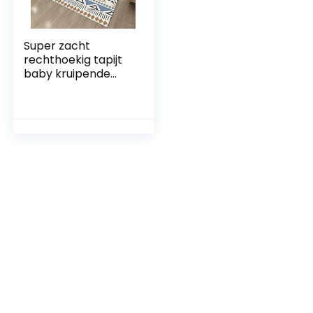
Super zacht
rechthoekig tapijt
baby kruipende
verdikking antislip
wasbaar voor
slaapkamers
woonkamer
kinderkamers
decor mat (kleur: A,
maat: 160 x 200
cm)