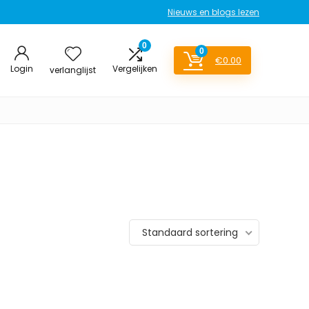
Nieuws en blogs lezen
0
0
€
0.00
Login
Vergelijken
verlanglijst
Standaard sortering