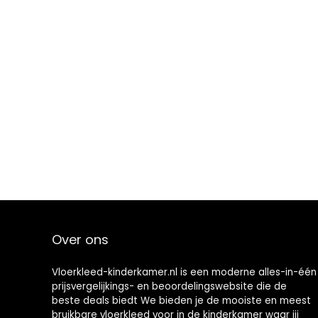
Over ons
Vloerkleed-kinderkamer.nl is een moderne alles-in-één
prijsvergelijkings- en beoordelingswebsite die de
beste deals biedt We bieden je de mooiste en meest
bruikbare vloerkleed voor in de kinderkamer waar jij