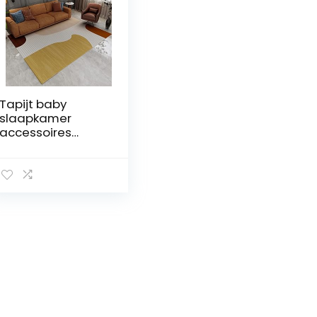
Tapijt baby
slaapkamer
accessoires
machinewasbaar
vloerkleed Geel
bruin grijs
gestreept
geometrisch
ontwerp
woonkamertapijt
antislip en
comfortabel
babykamer
decoratie
100x160cm