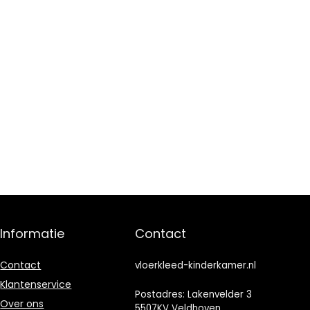
Informatie
Contact
Contact
vloerkleed-kinderkamer.nl
Klantenservice
Postadres: Lakenvelder 3
Over ons
5507KV Veldhoven