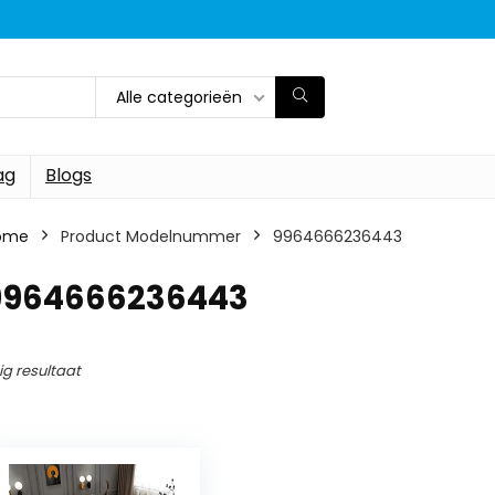
Alle categorieën
ag
Blogs
ome
Product Modelnummer
‎9964666236443
‎9964666236443
ig resultaat