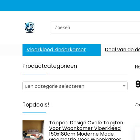
Search
for:
Vloerkleed kinderkamer
Deal van de d
Productcategorieën
H
Een categorie selecteren
Topdeals!!
En
Tappeti Design Ovale Tapijten
Voor Woonkamer Vloerkleed
150x180cm Moderne Mode
Geometrie, voor Woonkamer