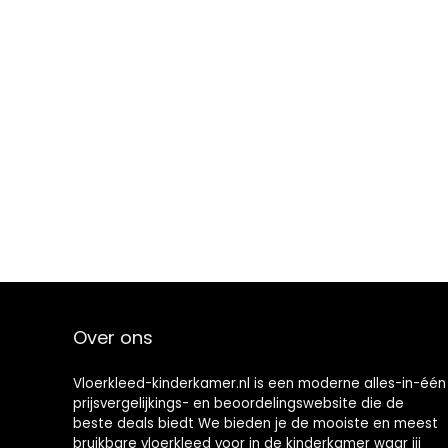
Over ons
Vloerkleed-kinderkamer.nl is een moderne alles-in-één
prijsvergelijkings- en beoordelingswebsite die de
beste deals biedt We bieden je de mooiste en meest
bruikbare vloerkleed voor in de kinderkamer waar jij