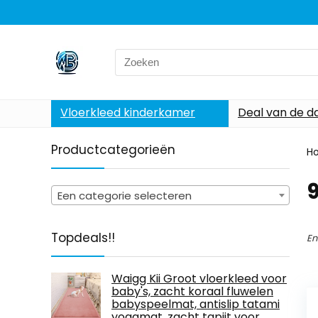
Search
for:
Vloerkleed kinderkamer
Deal van de d
Productcategorieën
H
Een categorie selecteren
Topdeals!!
En
Waigg Kii Groot vloerkleed voor
baby's, zacht koraal fluwelen
babyspeelmat, antislip tatami
yogamat, zacht tapijt voor