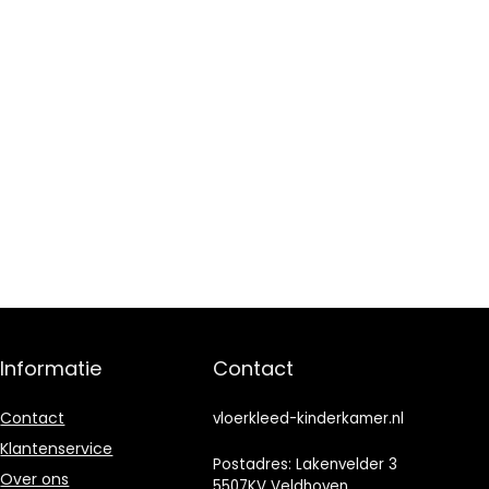
Informatie
Contact
Contact
vloerkleed-kinderkamer.nl
Klantenservice
Postadres: Lakenvelder 3
Over ons
5507KV Veldhoven