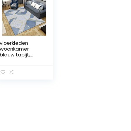
vloerkleden
woonkamer
blauw tapijt,
strepenpatroon
anti-
aangroeiende
vrijetijdsbank,
baby kruiptapijt
grote tapijten,
blauw, 140x200cm