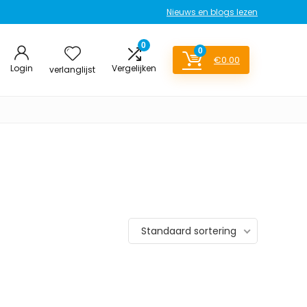
Nieuws en blogs lezen
0
0
€
0.00
Login
Vergelijken
verlanglijst
Standaard sortering