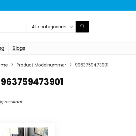
Alle categorieën
ag
Blogs
ome
Product Modelnummer
‎9963759473901
‎9963759473901
ig resultaat