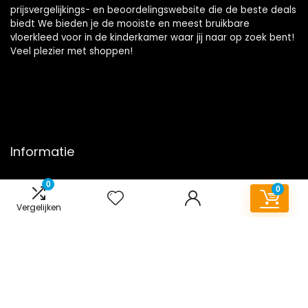
prijsvergelijkings- en beoordelingswebsite die de beste deals
biedt We bieden je de mooiste en meest bruikbare
vloerkleed voor in de kinderkamer waar jij naar op zoek bent!
Veel plezier met shoppen!
Informatie
Contact
0
0
Klantenservice
Vergelijken
Over ons
Onze webshops
Overzicht
Vacature
Blogs