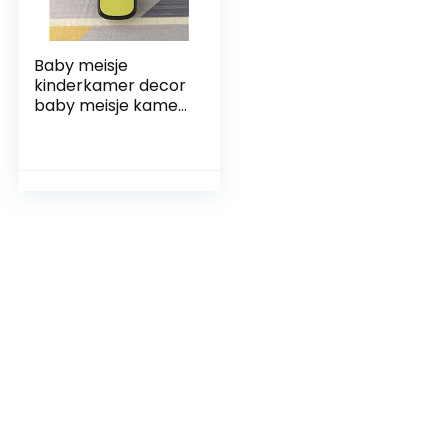
Baby meisje
kinderkamer decor
baby meisje kamer
decoraties Geel
bruin grijs
eenvoudig
geometrisch
ontwerp
woonkamer tapijt
slaapkamer
decoratie wasbare
vloerkleden de
woonkamer
140x200cm