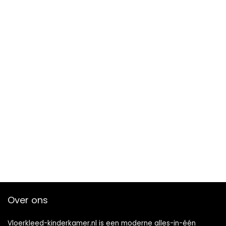
Over ons
Vloerkleed-kinderkamer.nl is een moderne alles-in-één