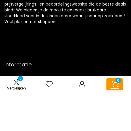
prijsvergelijkings- en beoordelingswebsite die de beste deals
biedt We bieden je de mooiste en meest bruikbare
vloerkleed voor in de kinderkamer waar jij naar op zoek bent!
Veel plezier met shoppen!
Informatie
Contact
0
0
Klantenservice
Vergelijken
Over ons
Onze webshops
Overzicht
Vacature
Blogs