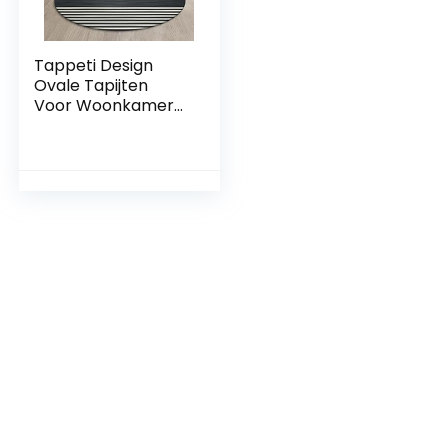
Tappeti Design
Ovale Tapijten
Voor Woonkamer
Vloerkleed
150x180cm Nordic
Stijl Abstracte Lijn
Art, voor
Woonkamer
Speelkamer
Slaapkamer Bal
Baby Baby Kruipen