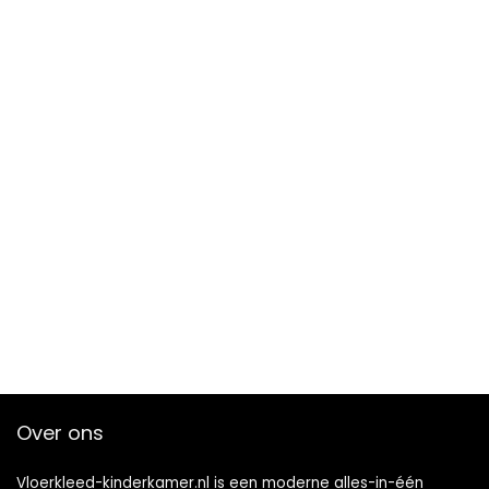
Over ons
Vloerkleed-kinderkamer.nl is een moderne alles-in-één