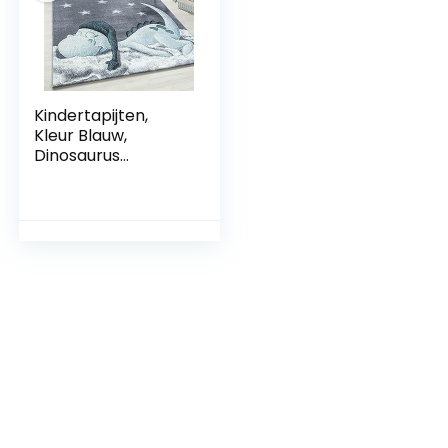
Kindertapijten,
Kleur Blauw,
Dinosaurus
ontwerp, 25084,
Vloerkleed
Rechthoekig,
Vloerkleed
kinderkamer
babykamer, 160 x
230 cm