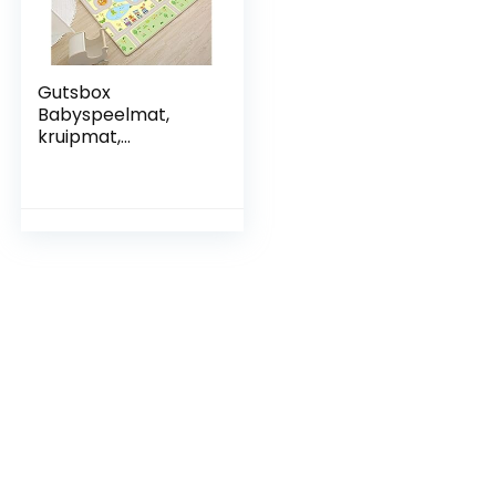
Gutsbox
Babyspeelmat,
kruipmat,
opvouwbaar
speelkleed,
dubbelzijdig
kindertapijt, XPE-
materiaal, niet
giftig, waterdicht,
antislip, BPA-vrij,
180 x 120 x 0,5 cm