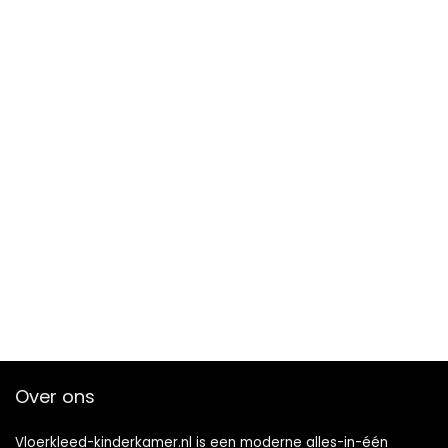
Over ons
Vloerkleed-kinderkamer.nl is een moderne alles-in-één