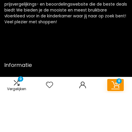
prijsvergelijkings- en beoordelingswebsite die de beste deals
biedt We bieden je de mooiste en meest bruikbare
vloerkleed voor in de kinderkamer waar jij naar op zoek bent!
Veel plezier met shoppen!
Informatie
Contact
0
0
Klantenservice
Vergelijken
Over ons
Onze webshops
Overzicht
Vacature
Blogs