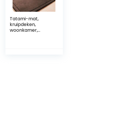
Tatami-mat,
kruipdeken,
woonkamer,
slaapkamer, vloer,
dikker, koraal
fluwelen tapijten
voor baby,
vloerkleed,
kinderspeeldeken,
yogamat, zacht en
dik hypoallergeen,
niet giftig, B-100 x
200 cm