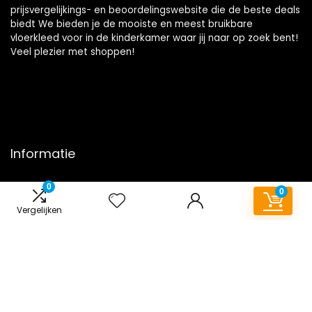
prijsvergelijkings- en beoordelingswebsite die de beste deals
biedt We bieden je de mooiste en meest bruikbare
vloerkleed voor in de kinderkamer waar jij naar op zoek bent!
Veel plezier met shoppen!
Informatie
Contact
0
0
Klantenservice
Vergelijken
Over ons
Onze webshops
Overzicht
Vacature
Blogs