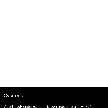
Over ons
Vloerkleed-kinderkamer.nl is een moderne alles-in-één