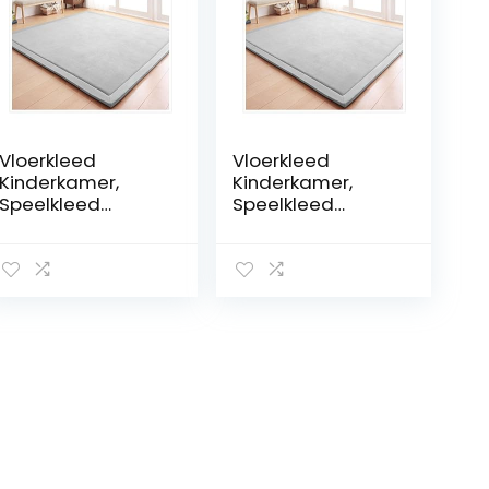
Vloerkleed
Vloerkleed
Kinderkamer,
Kinderkamer,
Speelkleed
Speelkleed
Kruipmat Baby
Kruipmat Baby
Kinderen Kleed
Kinderen Kleed
2cm, Groot
2cm, Groot
Speelmat Antislip,
Speelmat Antislip,
Speeltapijt
Speeltapijt
Opvouwbaar,
Opvouwbaar,
Grijs, 150 x 200cm
Grijs, 200 x 200cm