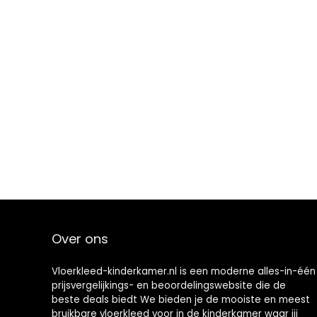
Over ons
Vloerkleed-kinderkamer.nl is een moderne alles-in-één
prijsvergelijkings- en beoordelingswebsite die de
beste deals biedt We bieden je de mooiste en meest
bruikbare vloerkleed voor in de kinderkamer waar jij