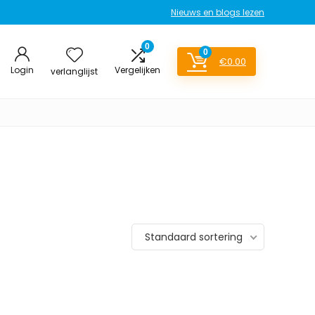
Nieuws en blogs lezen
0
0
€
0.00
Login
Vergelijken
verlanglijst
Standaard sortering