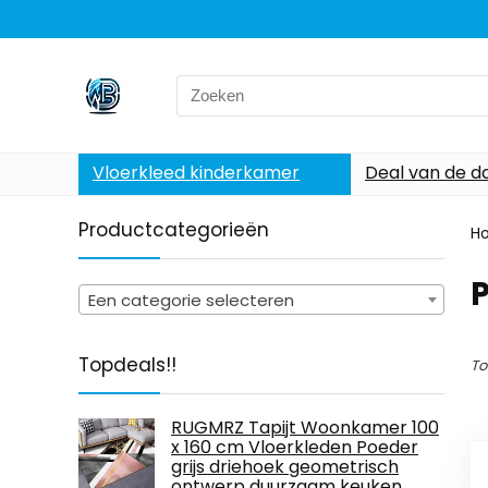
Search
for:
Vloerkleed kinderkamer
Deal van de d
Productcategorieën
H
‎
Een categorie selecteren
Topdeals!!
To
RUGMRZ Tapijt Woonkamer 100
x 160 cm Vloerkleden Poeder
grijs driehoek geometrisch
ontwerp duurzaam keuken