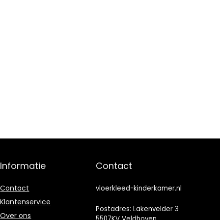
Informatie
Contact
Contact
vloerkleed-kinderkamer.nl
Klantenservice
Postadres: Lakenvelder 3
Over ons
5507KV Veldhoven