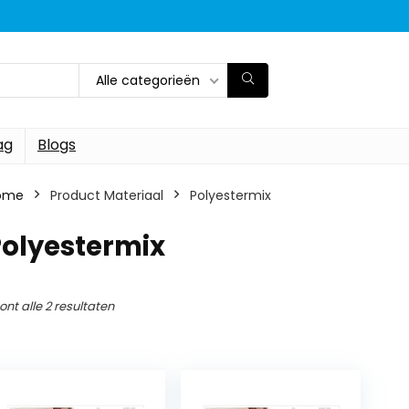
Alle categorieën
ag
Blogs
ome
Product Materiaal
‎Polyestermix
Polyestermix
ont alle 2 resultaten