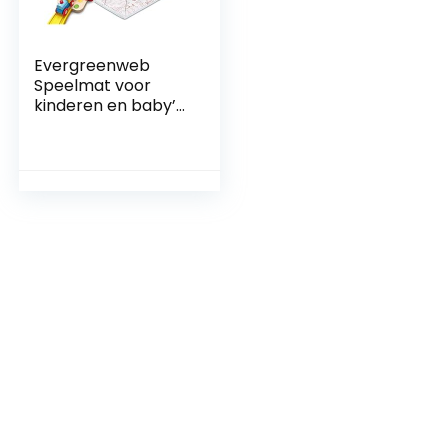
Evergreenweb
Speelmat voor
kinderen en baby’s,
groot, 120 x 200 cm,
kleur roze,
vloerkleed, met
zacht schuim, anti-
allergische stof,
opvouwbaar,
wasbaar