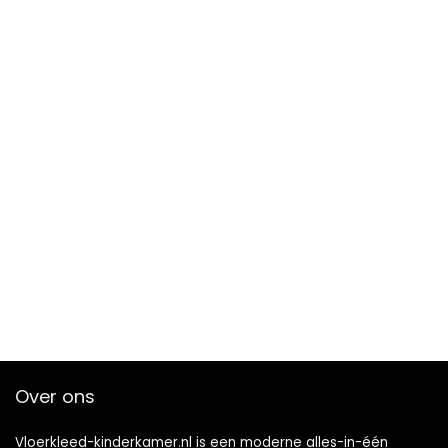
Over ons
Vloerkleed-kinderkamer.nl is een moderne alles-in-één