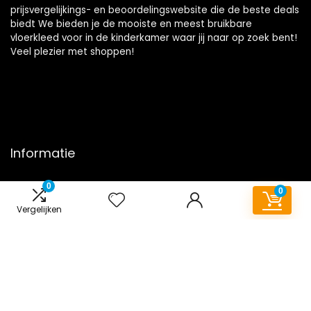
prijsvergelijkings- en beoordelingswebsite die de beste deals
biedt We bieden je de mooiste en meest bruikbare
vloerkleed voor in de kinderkamer waar jij naar op zoek bent!
Veel plezier met shoppen!
Informatie
Contact
0
0
Klantenservice
Vergelijken
Over ons
Onze webshops
Overzicht
Vacature
Blogs