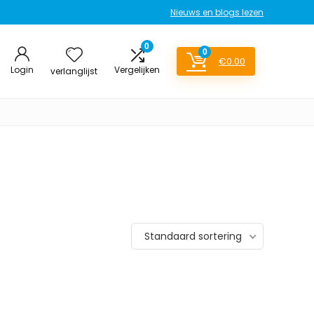
Nieuws en blogs lezen
0
0
€
0.00
Login
Vergelijken
verlanglijst
Standaard sortering