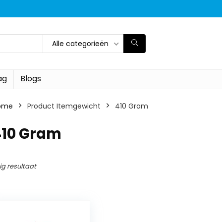
Alle categorieën
ag
Blogs
ome
Product Itemgewicht
‎410 Gram
410 Gram
ig resultaat