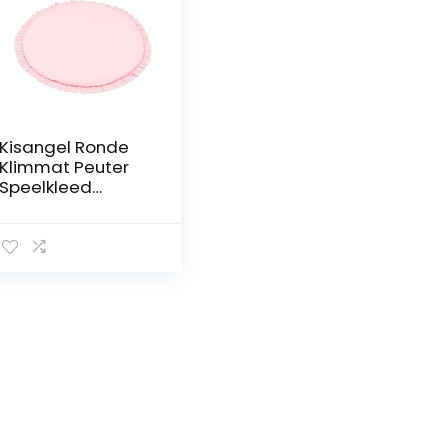
Kisangel Ronde
Klimmat Peuter
Speelkleed
Circulaire
Tapijten Cartoon
Tapijten Kids
Crawling Pad
Baby Speelkleed
Peuter
Speelhuisje
Benodigdheden
Katoen Roze
Peuter Vloerkleed
Kids Katoen