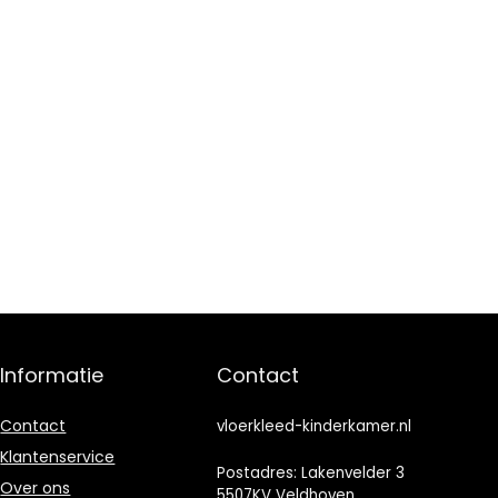
Informatie
Contact
Contact
vloerkleed-kinderkamer.nl
Klantenservice
Postadres: Lakenvelder 3
Over ons
5507KV Veldhoven