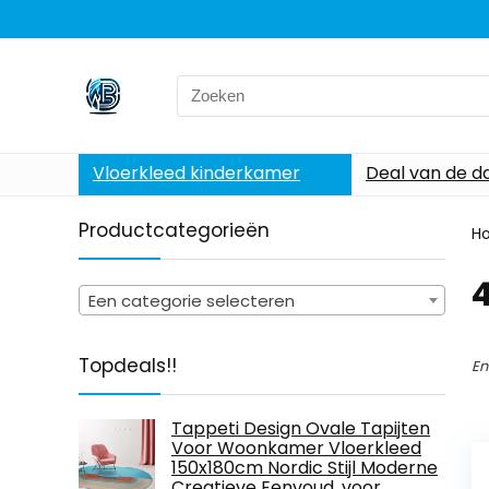
Search
for:
Vloerkleed kinderkamer
Deal van de d
Productcategorieën
H
‎
Een categorie selecteren
Topdeals!!
En
Tappeti Design Ovale Tapijten
Voor Woonkamer Vloerkleed
150x180cm Nordic Stijl Moderne
Creatieve Eenvoud, voor