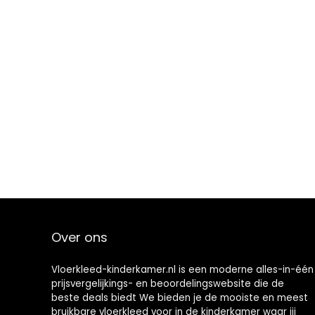
Over ons
Vloerkleed-kinderkamer.nl is een moderne alles-in-één
prijsvergelijkings- en beoordelingswebsite die de
beste deals biedt We bieden je de mooiste en meest
bruikbare vloerkleed voor in de kinderkamer waar jij