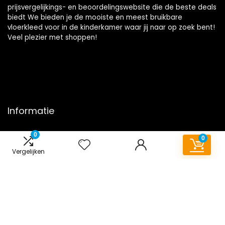
prijsvergelijkings- en beoordelingswebsite die de beste deals
biedt We bieden je de mooiste en meest bruikbare
vloerkleed voor in de kinderkamer waar jij naar op zoek bent!
Veel plezier met shoppen!
Informatie
Contact
0
0
Klantenservice
Vergelijken
Over ons
Onze webshops
Overzicht
Vacature
Blogs