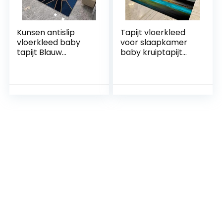
Kunsen antislip
Tapijt vloerkleed
vloerkleed baby
voor slaapkamer
tapijt Blauw
baby kruiptapijt
geometrisch
Blauw geel grijs
ontwerp gele lijn
modern
decoratie antislip
geometrische
aanpasbare
schilderstijl
slaapkamer
woonkamer tapijt
tapijten 80x160cm
machinewasbare
vloerkleden voor
woonkamer
80x160cm