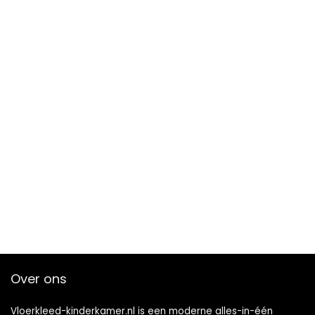
Over ons
Vloerkleed-kinderkamer.nl is een moderne alles-in-één