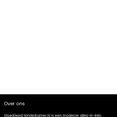
Over ons
Vloerkleed-kinderkamer.nl is een moderne alles-in-één