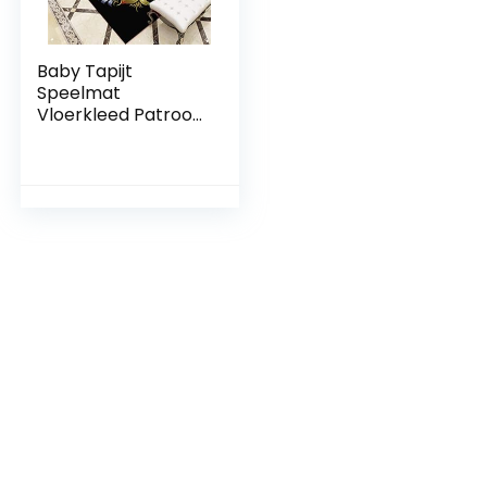
Baby Tapijt
Speelmat
Vloerkleed Patroon
Tapijt Rood
Bloemenprint Rug
Woonkamer Tapijt
Vlekbestendig
Vervagen
Slaapkamer
Accessoires
100X200CM Hal Rug