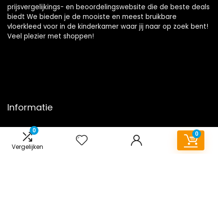
prijsvergelijkings- en beoordelingswebsite die de beste deals
biedt We bieden je de mooiste en meest bruikbare
vloerkleed voor in de kinderkamer waar jij naar op zoek bent!
Veel plezier met shoppen!
Informatie
Contact
0
0
Klantenservice
Vergelijken
Over ons
Onze webshops
Overzicht
Vacature
Blogs