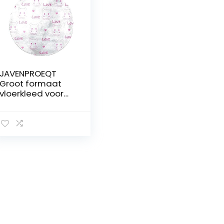
JAVENPROEQT
Groot formaat
vloerkleed voor
woonkamer
slaapkamer (160
x 160 cm rond),
antislip shaggy
tapijt cirkelvormig
imitatiebont
tapijt, gemakkelijk
schoon schattig
baby nijlpaard
patroon