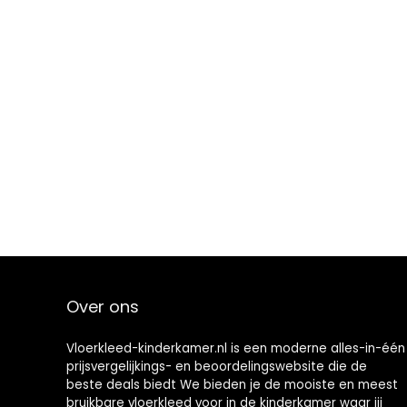
Over ons
Vloerkleed-kinderkamer.nl is een moderne alles-in-één
prijsvergelijkings- en beoordelingswebsite die de
beste deals biedt We bieden je de mooiste en meest
bruikbare vloerkleed voor in de kinderkamer waar jij