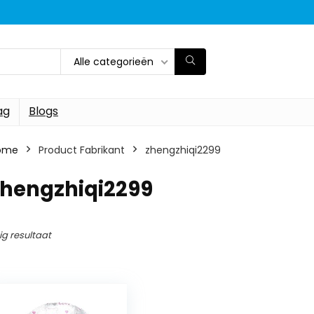
Alle categorieën
ag
Blogs
ome
Product Fabrikant
‎zhengzhiqi2299
zhengzhiqi2299
ig resultaat