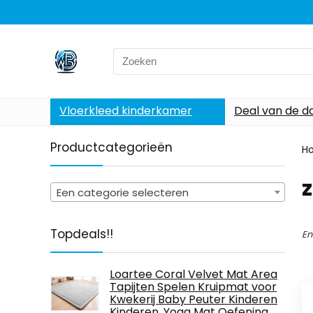
Search
for:
Vloerkleed kinderkamer
Deal van de d
Productcategorieën
H
‎
Een categorie selecteren
Topdeals!!
En
Loartee Coral Velvet Mat Area
Tapijten Spelen Kruipmat voor
Kwekerij Baby Peuter Kinderen
Kinderen, Yoga Mat Oefening