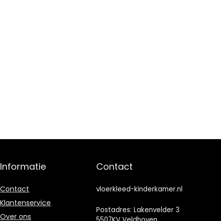
Informatie
Contact
Contact
vloerkleed-kinderkamer.nl
Klantenservice
Postadres: Lakenvelder 3
Over ons
5507KV Veldhoven