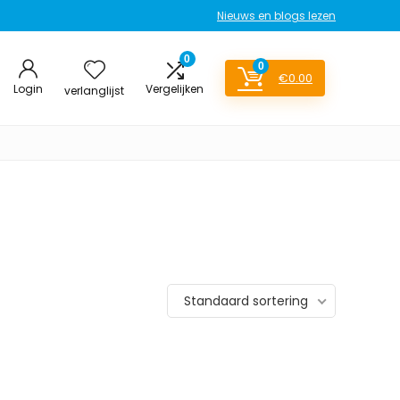
Nieuws en blogs lezen
0
0
€
0.00
Login
Vergelijken
verlanglijst
Standaard sortering