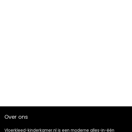
Over ons
Vloerkleed-kinderkamer.nl is een moderne alles-in-één