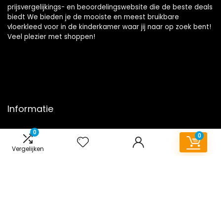
prijsvergelijkings- en beoordelingswebsite die de beste deals
biedt We bieden je de mooiste en meest bruikbare
vloerkleed voor in de kinderkamer waar jij naar op zoek bent!
Veel plezier met shoppen!
Informatie
Contact
0
0
Klantenservice
Vergelijken
Over ons
Onze webshops
Overzicht
Vacature
Blogs