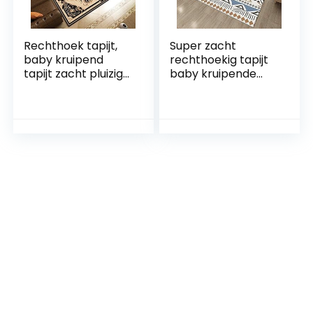
Rechthoek tapijt,
Super zacht
baby kruipend
rechthoekig tapijt
tapijt zacht pluizig
baby kruipende
antislip gemakkelijk
verdikking antislip
schoon te maken
wasbaar voor
voor woonkamer
slaapkamers
slaapkamer bank
woonkamer
kinderkamer tapijt
kinderkamers
(kleur: C, maat: 140
decor mat (kleur: A,
x 200 cm)
maat: 160 x 200
cm)