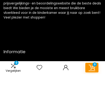
prijsvergelijkings- en beoordelingswebsite die de beste deals
biedt We bieden je de mooiste en meest bruikbare
vloerkleed voor in de kinderkamer waar jij naar op zoek bent!
Veel plezier met shoppen!
Informatie
Contact
0
0
Klantenservice
Vergelijken
Over ons
Onze webshops
Overzicht
Vacature
Blogs