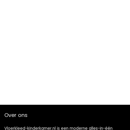
Over ons
Vloerkleed-kinderkamer.nl is een moderne alles-in-één