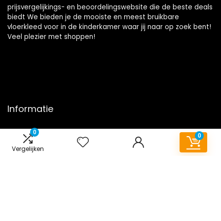
prijsvergelijkings- en beoordelingswebsite die de beste deals
biedt We bieden je de mooiste en meest bruikbare
vloerkleed voor in de kinderkamer waar jij naar op zoek bent!
Veel plezier met shoppen!
Informatie
Contact
0
0
Klantenservice
Vergelijken
Over ons
Onze webshops
Overzicht
Vacature
Blogs