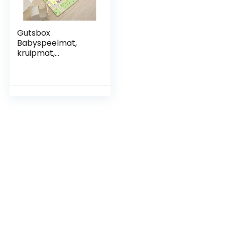
Gutsbox
Babyspeelmat,
kruipmat,
opvouwbaar
speelkleed,
dubbelzijdig
kindertapijt, XPE-
materiaal, niet
giftig, waterdicht,
antislip, BPA-vrij,
180 x 120 x 0,5 cm