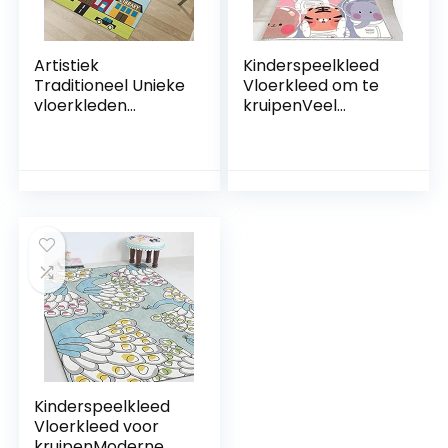
Artistiek
Kinderspeelkleed
Traditioneel Unieke
Vloerkleed om te
vloerkleden
kruipenVeel
Simuleer
tekenfilmdieren in
stadsverkeerslicht
ruimtepakkenSpeel
enSpeelkamer
kamer Tapijt voor
Tapijt voor
kinderen en
kinderen en
baby’s150 x 200 cm
baby’s200 x 200
cm
Kinderspeelkleed
Vloerkleed voor
kruipenModerne