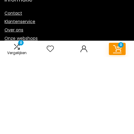
Contact
Klantenservice
Over ons
Onze webshops
0
0
Overzicht
Vergelijken
Vacature
Blogs
Privacybeleid
Adverteren
Contact
vloerkleed-kinderkamer.nl
Postadres: Lakenvelder 3 5507KV Veldhoven Nederland
KVK: 88360687