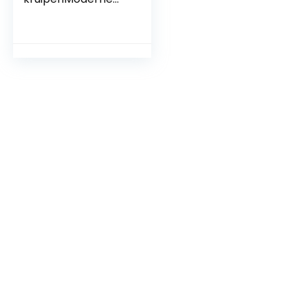
schattige cartoon
verse pauw
lichtblauwSpeelka
mer Tapijt voor
kinderen en
baby’s160 x 280 cm