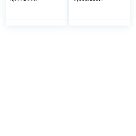
Kruipmat Baby
Kruipmat Baby
Kinderen Kleed
Kinderen Kleed
2cm, Groot
2cm, Groot
Speelmat Antislip,
Speelmat Antislip,
Speeltapijt
Speeltapijt
Opvouwbaar, Grijs,
Opvouwbaar, Grijs,
150 x 200cm
200 x 200cm