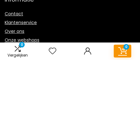
Contact
Klantenservice
Over ons
Onze webshops
0
0
Overzicht
Vergelijken
Vacature
Blogs
Privacybeleid
Adverteren
Contact
vloerkleed-kinderkamer.nl
Postadres: Lakenvelder 3 5507KV Veldhoven Nederland
KVK: 88360687