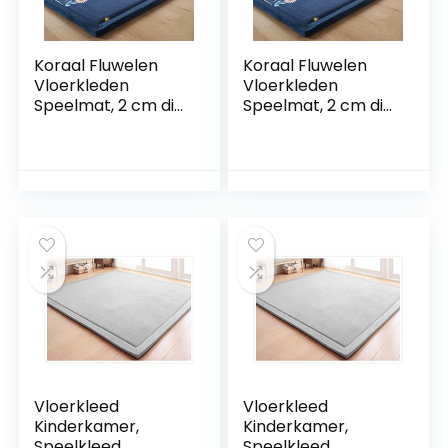
Koraal Fluwelen
Koraal Fluwelen
Vloerkleden
Vloerkleden
Speelmat, 2 cm dik
Speelmat, 2 cm dik
tapijt kruipmat
tapijt kruipmat
voor kinderkamer
voor kinderkamer
baby, peuter,
baby, peuter,
kinderen,
kinderen,
kinderkamer,
kinderkamer,
yogamat
yogamat
oefenpads
oefenpads
(madeliefje, 150 x
(madeliefje, 80 x
200 cm)
200 cm)
Vloerkleed
Vloerkleed
Kinderkamer,
Kinderkamer,
Speelkleed
Speelkleed