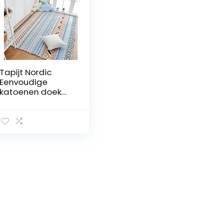
Tapijt Nordic
Eenvoudige
katoenen doek
bedekt
vloermatten
Slaapkamer
tapijten
Matrassen
Woondecoratie
Tapijt Voor
Woonkamer