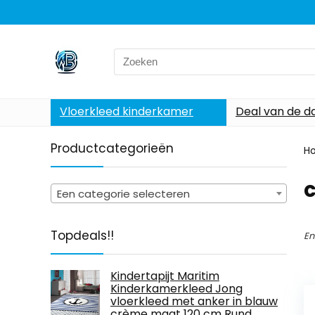
Search
for:
Vloerkleed kinderkamer
Deal van de d
Productcategorieën
H
‎
Een categorie selecteren
Topdeals!!
En
Kindertapijt Maritim
Kinderkamerkleed Jong
vloerkleed met anker in blauw
crème maat 120 cm Rund