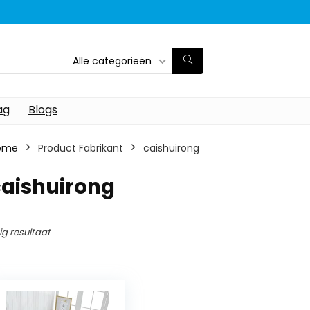
Alle categorieën
ag
Blogs
ome
Product Fabrikant
‎caishuirong
caishuirong
ig resultaat