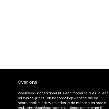
Over ons
Vloerkleed-kinderkamer.nl is een moderne alles-in-één
prijsvergelijkings- en beoordelingswebsite die de
beste deals biedt We bieden je de mooiste en meest
bruikbare vloerkleed voor in de kinderkamer waar jij