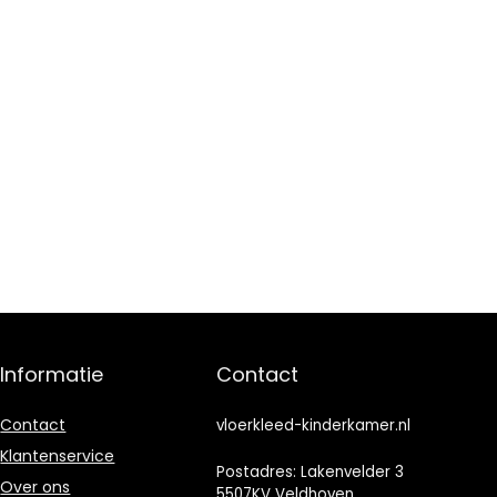
Informatie
Contact
Contact
vloerkleed-kinderkamer.nl
Klantenservice
Postadres: Lakenvelder 3
Over ons
5507KV Veldhoven