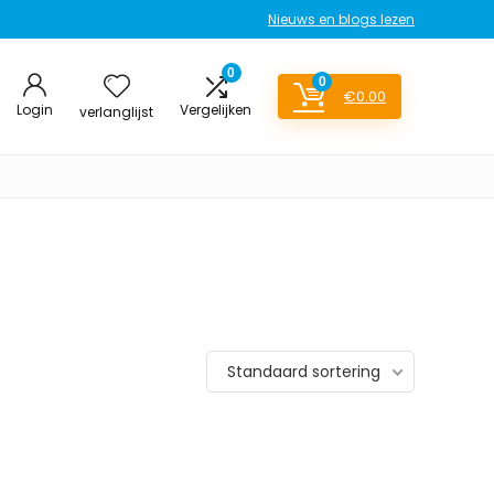
Nieuws en blogs lezen
0
0
€
0.00
Login
Vergelijken
verlanglijst
Standaard sortering