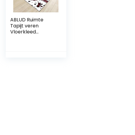
ABLUD Ruimte
Tapijt veren
Vloerkleed
woonkamer
Flanellen tapijt
Antislip Baby
kruipmat voor
Woonkamer
Slaapkamer voor
Ontspannen Lezen
Baby Huisdier