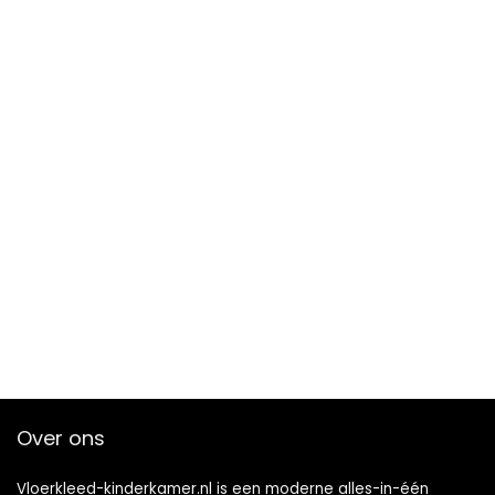
Over ons
Vloerkleed-kinderkamer.nl is een moderne alles-in-één