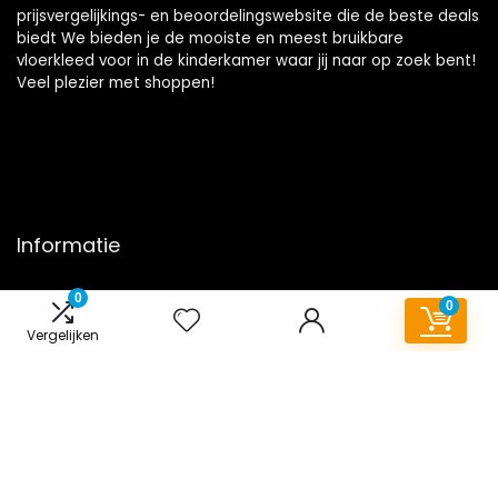
prijsvergelijkings- en beoordelingswebsite die de beste deals
biedt We bieden je de mooiste en meest bruikbare
vloerkleed voor in de kinderkamer waar jij naar op zoek bent!
Veel plezier met shoppen!
Informatie
Contact
0
0
Klantenservice
Vergelijken
Over ons
Onze webshops
Overzicht
Vacature
Blogs