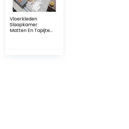
Vloerkleden
Slaapkamer
Matten En Tapijten
Tapijten Voor
Slaapkamers
Grijsblauwe inkt
schilderij serie
slaapkamer tapijt
slijtvast en
lichtbestendig
Baby Kruiptapijt 135
x 190 cm