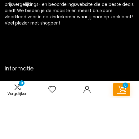
prijsvergelijkings- en beoordelingswebsite die de beste deals
biedt We bieden je de mooiste en meest bruikbare
vloerkleed voor in de kinderkamer waar jij naar op zoek bent!
Veel plezier met shoppen!
Informatie
Contact
0
0
Klantenservice
Vergelijken
Over ons
Onze webshops
Overzicht
Vacature
Blogs