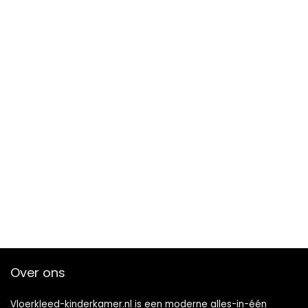
Over ons
Vloerkleed-kinderkamer.nl is een moderne alles-in-één