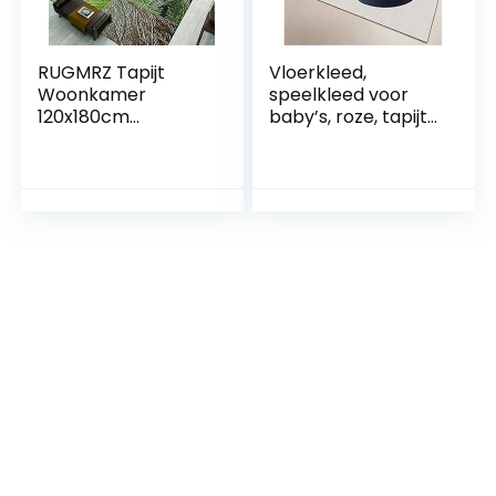
RUGMRZ Tapijt
Vloerkleed,
Woonkamer
speelkleed voor
120x180cm
baby’s, roze, tapijt
Vloertapijten
met pool, voor
Rechthoekig tapijt
thuis, bedrukt, roze
met groene
en grijs, 120 x 180
bladprint en koffie
cm
decoratie Baby
Vloerkleed
Slaapkamer Mat