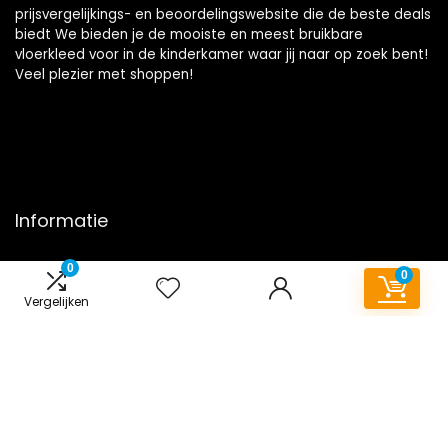
prijsvergelijkings- en beoordelingswebsite die de beste deals
biedt We bieden je de mooiste en meest bruikbare
vloerkleed voor in de kinderkamer waar jij naar op zoek bent!
Veel plezier met shoppen!
Informatie
Contact
0
0
Klantenservice
Vergelijken
Over ons
Onze webshops
Overzicht
Vacature
Blogs