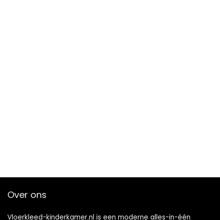
Over ons
Vloerkleed-kinderkamer.nl is een moderne alles-in-één