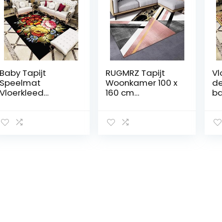
Baby Tapijt
RUGMRZ Tapijt
Vl
Speelmat
Woonkamer 100 x
de
Vloerkleed
160 cm
ba
Patroon Tapijt
Vloerkleden
vo
Rood
Poeder grijs
re
Bloemenprint Rug
driehoek
fe
Woonkamer
geometrisch
18
Tapijt
ontwerp
Vlekbestendig
duurzaam keuken
Vervagen
tapijt Baby Rug
Slaapkamer
Accessoires
100X200CM Hal
Rug