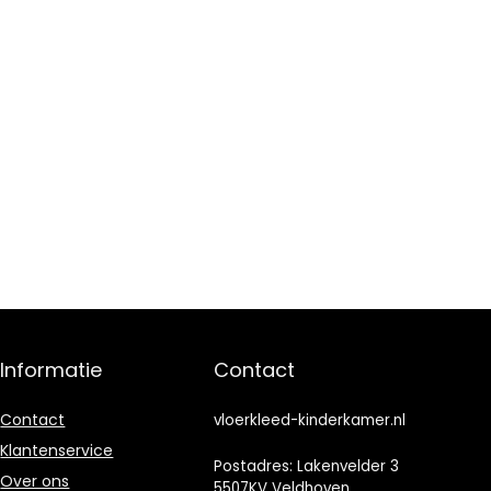
Informatie
Contact
Contact
vloerkleed-kinderkamer.nl
Klantenservice
Postadres: Lakenvelder 3
Over ons
5507KV Veldhoven