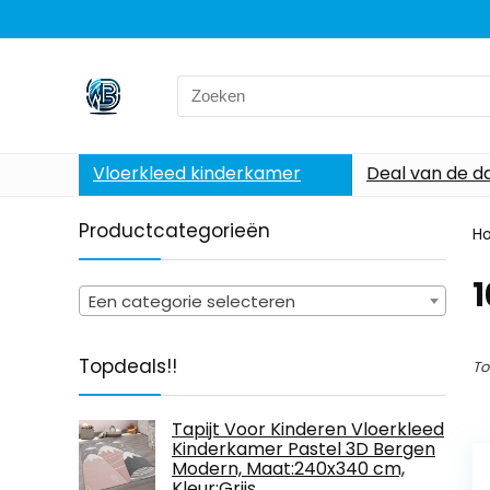
Search
for:
Vloerkleed kinderkamer
Deal van de d
Productcategorieën
H
‎
Een categorie selecteren
Topdeals!!
To
Tapijt Voor Kinderen Vloerkleed
Kinderkamer Pastel 3D Bergen
Modern, Maat:240x340 cm,
Kleur:Grijs