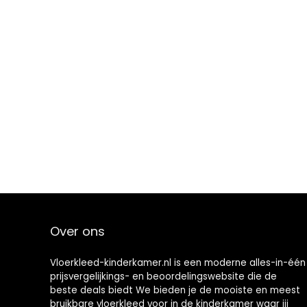
Over ons
Vloerkleed-kinderkamer.nl is een moderne alles-in-één
prijsvergelijkings- en beoordelingswebsite die de
beste deals biedt We bieden je de mooiste en meest
bruikbare vloerkleed voor in de kinderkamer waar jij