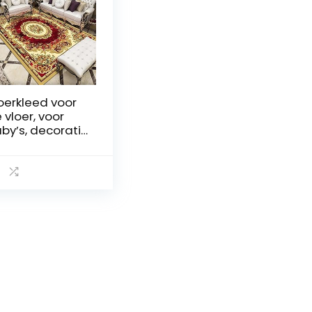
oerkleed voor
 vloer, voor
by’s, decoratie
or binnen,
chthoekig,
estelijk, 100 x
0 cm, cement